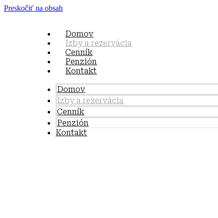
Preskočiť na obsah
Domov
Izby a rezervácia
Cenník
Penzión
Kontakt
Domov
Izby a rezervácia
Cenník
Penzión
Kontakt
IMPERIAL
TEL.
+421 918 011 010
Email.
recepcia@penzionimperial.sk
Sídlo