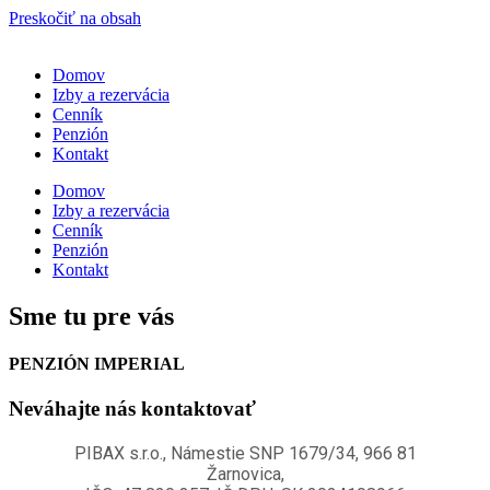
Preskočiť na obsah
Domov
Izby a rezervácia
Cenník
Penzión
Kontakt
Domov
Izby a rezervácia
Cenník
Penzión
Kontakt
Sme tu pre vás
PENZIÓN IMPERIAL
Neváhajte nás kontaktovať
PIBAX s.r.o., Námestie SNP 1679/34, 966 81
Žarnovica,