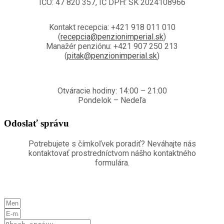
IČO: 47 820 357, IČ DPH: SK 2024108966
Kontakt recepcia: +421 918 011 010
(
recepcia@penzionimperial.sk
)
Manažér penziónu: +421 907 250 213
(
pitak@penzionimperial.sk
)
Otváracie hodiny: 14:00 – 21:00
Pondelok – Nedeľa
Odoslať správu
Potrebujete s čímkoľvek poradiť? Neváhajte nás
kontaktovať prostredníctvom nášho kontaktného
formulára.