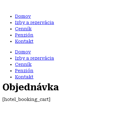
Preskočiť
na
Domov
obsah
Izby a rezervácia
Cenník
Penzión
Kontakt
Domov
Izby a rezervácia
Cenník
Penzión
Kontakt
Objednávka
[hotel_booking_cart]
IMPERIAL