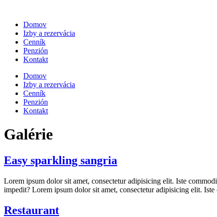
Preskočiť
na
Domov
obsah
Izby a rezervácia
Cenník
Penzión
Kontakt
Domov
Izby a rezervácia
Cenník
Penzión
Kontakt
Galérie
Easy sparkling sangria
Lorem ipsum dolor sit amet, consectetur adipisicing elit. Iste commod
impedit? Lorem ipsum dolor sit amet, consectetur adipisicing elit. Is
Restaurant